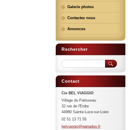
Galerie photos
Contactez nous
Annonces
Rechercher
Contact
Cie BEL VIAGGIO
Village du Patisseau
32 rue de l'Erdre
44980 Sainte-Luce-sur-Loire
02 51 13 71 55
belviagg
io@wanad
oo.fr