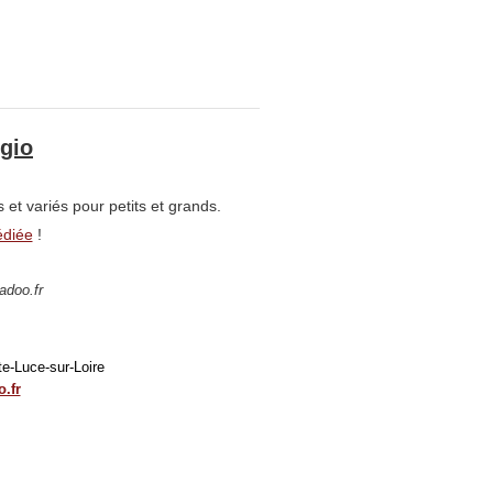
ggio
et variés pour petits et grands.
édiée
!
adoo.fr
te-Luce-sur-Loire
.fr