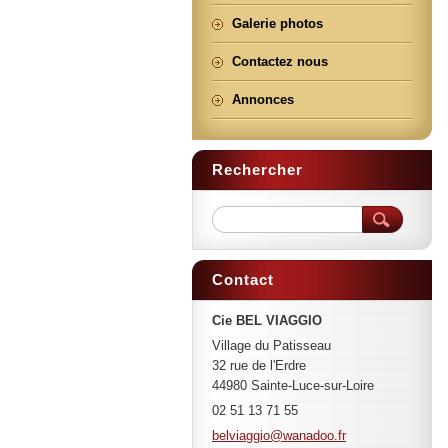
Galerie photos
Contactez nous
Annonces
Rechercher
Contact
Cie BEL VIAGGIO
Village du Patisseau
32 rue de l'Erdre
44980 Sainte-Luce-sur-Loire
02 51 13 71 55
belviagg
io@wanad
oo.fr