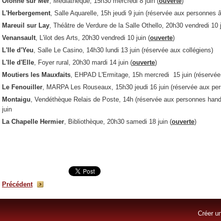
Olonne sur Mer
, Médiathèque, 15h30 mercredi 8 juin
(
ouverte
)
L'Herbergement
, Salle Aquarelle, 15h jeudi 9 juin
(réservée aux personnes 
Mareuil sur Lay
, Théâtre de Verdure de la Salle Othello, 20h30 vendredi 10 
Venansault
, L'ilot des Arts, 20h30 vendredi 10 juin
(
ouverte
)
L'Ile d'Yeu
, Salle Le Casino, 14h30 lundi 13 juin
(réservée aux collégiens)
L'Ile d'Elle
, Foyer rural, 20h30 mardi 14 juin (
ouverte
)
Moutiers les Mauxfaits
, EHPAD L'Ermitage, 15h mercredi 15 juin
(réservé
Le Fenouiller
, MARPA Les Rouseaux, 15h30 jeudi 16 juin (réservée aux pe
Montaigu
, Vendéthèque Relais de Poste, 14h (réservée aux personnes hand
juin
La Chapelle Hermier
, Bibliothèque, 20h30 samedi 18 juin
(
ouverte
)
Précédent
Créer un