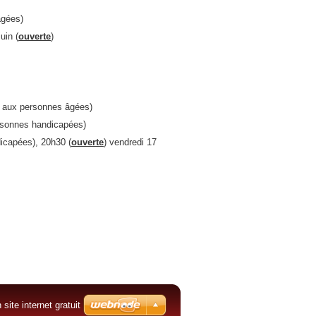
âgées)
juin
(
ouverte
)
e aux personnes âgées)
rsonnes handicapées)
icapées), 20h30 (
ouverte
) vendredi 17
 site internet gratuit