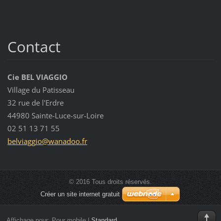
Contact
Cie BEL VIAGGIO
Village du Patisseau
32 rue de l'Erdre
44980 Sainte-Luce-sur-Loire
02 51 13 71 55
belviagg
io@wanad
oo.fr
© 2016 Tous droits réservés.
Créer un site internet gratuit
Affichage pour:
Pour mobile
|
Standard