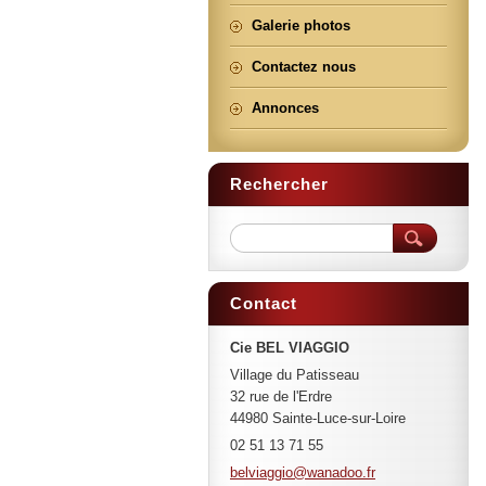
Galerie photos
Contactez nous
Annonces
Rechercher
Contact
Cie BEL VIAGGIO
Village du Patisseau
32 rue de l'Erdre
44980 Sainte-Luce-sur-Loire
02 51 13 71 55
belviagg
io@wanad
oo.fr