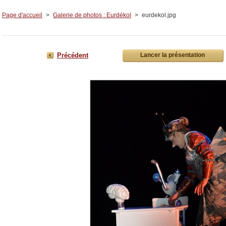
Page d'accueil
>
Galerie de photos : Eurdékol
>
eurdekol.jpg
Précédent
Lancer la présentation