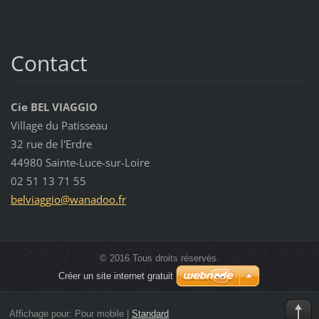
Contact
Cie BEL VIAGGIO
Village du Patisseau
32 rue de l'Erdre
44980 Sainte-Luce-sur-Loire
02 51 13 71 55
belviagg
io@wanad
oo.fr
© 2016 Tous droits réservés.
Créer un site internet gratuit
Affichage pour:
Pour mobile
|
Standard